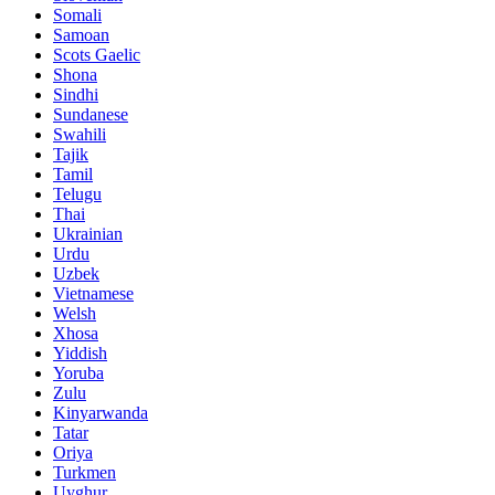
Somali
Samoan
Scots Gaelic
Shona
Sindhi
Sundanese
Swahili
Tajik
Tamil
Telugu
Thai
Ukrainian
Urdu
Uzbek
Vietnamese
Welsh
Xhosa
Yiddish
Yoruba
Zulu
Kinyarwanda
Tatar
Oriya
Turkmen
Uyghur