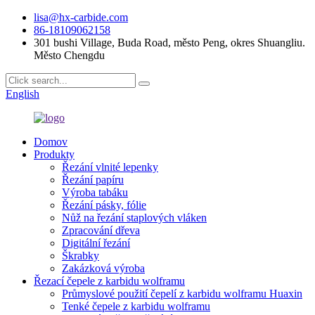
lisa@hx-carbide.com
86-18109062158
301 bushi Village, Buda Road, město Peng, okres Shuangliu.
Město Chengdu
English
Domov
Produkty
Řezání vlnité lepenky
Řezání papíru
Výroba tabáku
Řezání pásky, fólie
Nůž na řezání staplových vláken
Zpracování dřeva
Digitální řezání
Škrabky
Zakázková výroba
Řezací čepele z karbidu wolframu
Průmyslové použití čepelí z karbidu wolframu Huaxin
Tenké čepele z karbidu wolframu