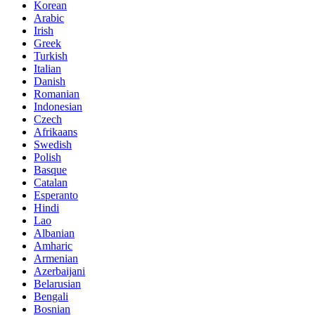
Korean
Arabic
Irish
Greek
Turkish
Italian
Danish
Romanian
Indonesian
Czech
Afrikaans
Swedish
Polish
Basque
Catalan
Esperanto
Hindi
Lao
Albanian
Amharic
Armenian
Azerbaijani
Belarusian
Bengali
Bosnian