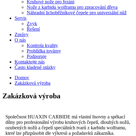
Kruhové nože pro řezání
Nože z karbidu wolframu pro zpracování dřeva
Náhradní lichoběžníkové čepele pro univerzální nůž
Servis
Zvyk
Řešení
Zprávy
O nás
Kontrola kvality
Prohlídka továrny
Podporuje
Kontaktujte nás
Často kladené otázky
Domov
Zakázková výroba
Zakázková výroba
Společnost HUAXIN CARBIDE má vlastní lisovny a spékací
dílny pro profesionální výrobu kruhových čepelí, dlouhých nožů,
ozubených nožů a čepelí speciálních tvarů z karbidu wolframu,
které lze přizpůsobit dle výkresů a požadavků zákazníka.