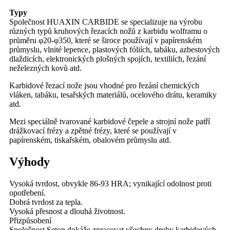
Typy
Společnost HUAXIN CARBIDE se specializuje na výrobu
různých typů kruhových řezacích nožů z karbidu wolframu o
průměru φ20-φ350, které se široce používají v papírenském
průmyslu, vlnité lepence, plastových fóliích, tabáku, azbestových
dlaždicích, elektronických plošných spojích, textiliích, řezání
neželezných kovů atd.
Karbidové řezací nože jsou vhodné pro řezání chemických
vláken, tabáku, tesařských materiálů, ocelového drátu, keramiky
atd.
Mezi speciálně tvarované karbidové čepele a strojní nože patří
drážkovací frézy a zpětné frézy, které se používají v
papírenském, tiskařském, obalovém průmyslu atd.
Výhody
Vysoká tvrdost, obvykle 86-93 HRA; vynikající odolnost proti
opotřebení.
Dobrá tvrdost za tepla.
Vysoká přesnost a dlouhá životnost.
Přizpůsobení
Společnost Seton dokáže zpracovat všechny druhy karbidových