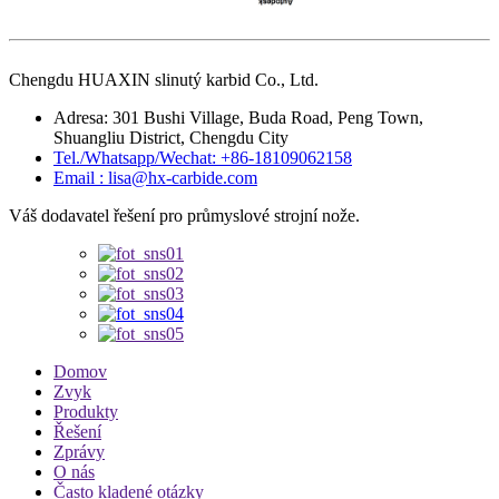
Chengdu HUAXIN slinutý karbid Co., Ltd.
Adresa: 301 Bushi Village, Buda Road, Peng Town,
Shuangliu District, Chengdu City
Tel./Whatsapp/Wechat: +86-18109062158
Email : lisa@hx-carbide.com
Váš dodavatel řešení pro průmyslové strojní nože.
Domov
Zvyk
Produkty
Řešení
Zprávy
O nás
Často kladené otázky