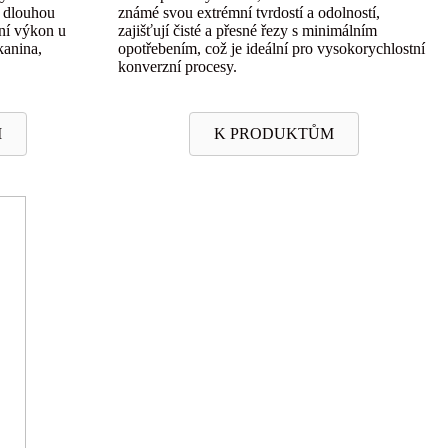
í dlouhou
známé svou extrémní tvrdostí a odolností,
tní výkon u
zajišťují čisté a přesné řezy s minimálním
kanina,
opotřebením, což je ideální pro vysokorychlostní
konverzní procesy.
M
K PRODUKTŮM