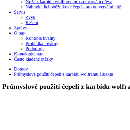
Nože z karbidu wolframu pro zpracování dřeva
Náhradní lichoběžníkové čepele pro univerzální nůž
Servis
Zvyk
Řešení
Zprávy
O nás
Kontrola kvality
Prohlídka továrny
Podporuje
Kontaktujte nás
Často kladené otázky
Domov
Průmyslové použití čepelí z karbidu wolframu Huaxin
Průmyslové použití čepelí z karbidu wolf