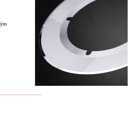
kým
í