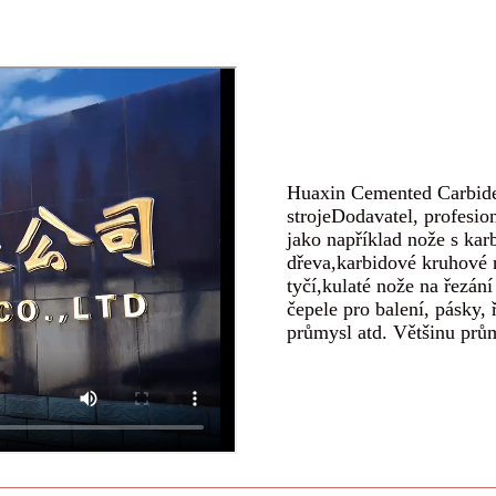
Huaxin Cemented Carbide 
stroje
Dodavatel, profesio
jako například nože s ka
dřeva,
karbidové kruhové n
tyčí,
kulaté nože na řezání 
čepele pro balení, pásky, 
průmysl atd. Většinu pr