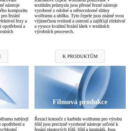
né nástroje
textilním průmyslu jsou přesné řezné nástroje
rdého kompozitu
vyrobené z odolné a otěruvzdorné slitiny
 pro řezání
wolframu a uhlíku. Tyto čepele jsou známé svou
efektivní řezy a
výjimečnou tvrdostí a ostrostí a zajišťují efektivní
i opotřebení a
a vysoce kvalitní řezání látek v textilních
ostních
výrobních procesech.
M
K PRODUKTŮM
ání
Filmová produkce
olframu nabízejí
Řezací kotouče z karbidu wolframu pro výrobu
i opotřebení a
fólií jsou precizně vyrobené nástroje určené k
rychlostní
řezání plastových fólií, fólií a laminátů. Jsou