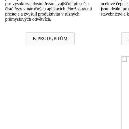
pro vysokorychlostní řezání, zajišťují přesné a
ocelové čepele,
čisté řezy v náročných aplikacích, čímž zkracují
jsou ideální pr
prostoje a zvyšují produktivitu v různých
stavebnictví a ku
průmyslových odvětvích.
K PRODUKTŮM