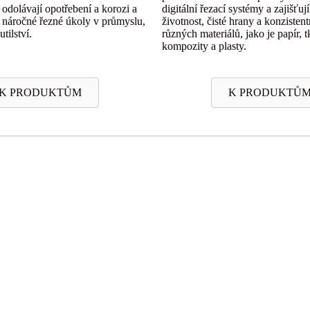
 odolávají opotřebení a korozi a
digitální řezací systémy a zajišťuj
o náročné řezné úkoly v průmyslu,
životnost, čisté hrany a konzisten
tilství.
různých materiálů, jako je papír, t
kompozity a plasty.
K PRODUKTŮM
K PRODUKTŮ