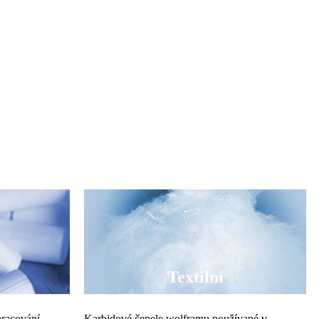
Textilní
pracování
Karbidové čepele wolframu používané v