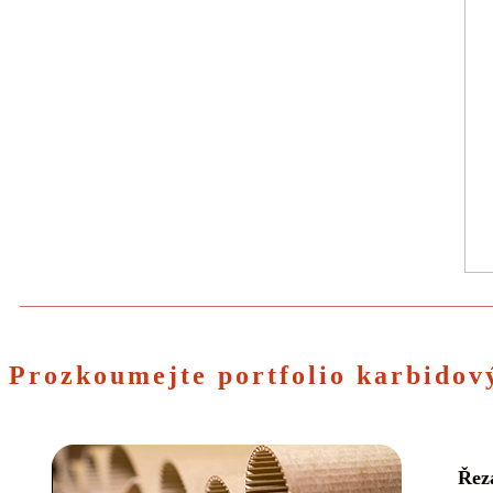
Prozkoumejte portfolio karbidov
Řez