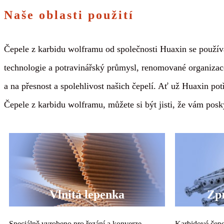
Naše oblasti použití
Čepele z karbidu wolframu od společnosti Huaxin se používaj
technologie a potravinářský průmysl, renomované organizac
a na přesnost a spolehlivost našich čepelí. Ať už Huaxin pot
Čepele z karbidu wolframu, můžete si být jisti, že vám posk
Vlnitá lepenka
Zp
Speciálně vyrobeno pro řezání a konverze
Karbidové čepe