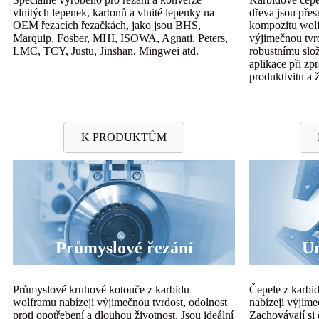
vlnitých lepenek, kartonů a vlnité lepenky na
dřeva jsou přes
OEM řezacích řezačkách, jako jsou BHS,
kompozitu wolf
Marquip, Fosber, MHI, ISOWA, Agnati, Peters,
výjimečnou tvr
LMC, TCY, Justu, Jinshan, Mingwei atd.
robustnímu slož
aplikace při zp
produktivitu a ž
K PRODUKTŮM
Průmyslové řezání
Un
Průmyslové kruhové kotouče z karbidu
Čepele z karbi
wolframu nabízejí výjimečnou tvrdost, odolnost
nabízejí výjime
proti opotřebení a dlouhou životnost. Jsou ideální
Zachovávají si 