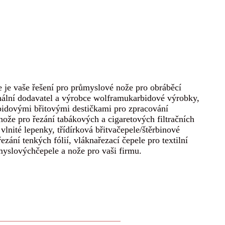
je vaše řešení pro průmyslové nože pro obráběcí
nální dodavatel a výrobce wolframu
karbidové výrobky,
rbidovými břitovými destičkami pro zpracování
ože pro řezání tabákových a cigaretových filtračních
vlnité lepenky, třídírková břitva
čepele/štěrbinové
řezání tenkých fólií, vlákna
řezací čepele pro textilní
ůmyslových
čepele a nože pro vaši firmu.