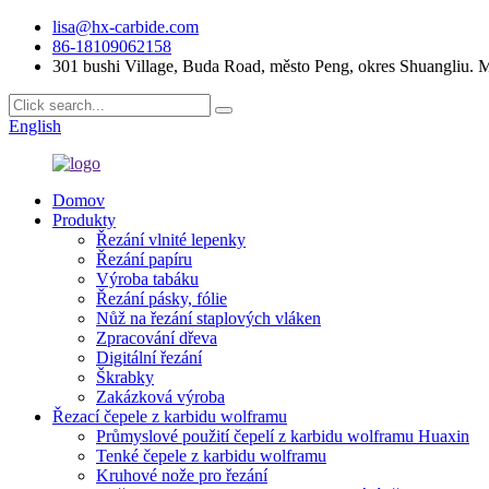
lisa@hx-carbide.com
86-18109062158
301 bushi Village, Buda Road, město Peng, okres Shuangliu.
English
Domov
Produkty
Řezání vlnité lepenky
Řezání papíru
Výroba tabáku
Řezání pásky, fólie
Nůž na řezání staplových vláken
Zpracování dřeva
Digitální řezání
Škrabky
Zakázková výroba
Řezací čepele z karbidu wolframu
Průmyslové použití čepelí z karbidu wolframu Huaxin
Tenké čepele z karbidu wolframu
Kruhové nože pro řezání