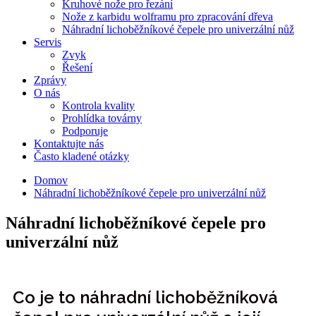
Kruhové nože pro řezání
Nože z karbidu wolframu pro zpracování dřeva
Náhradní lichoběžníkové čepele pro univerzální nůž
Servis
Zvyk
Řešení
Zprávy
O nás
Kontrola kvality
Prohlídka továrny
Podporuje
Kontaktujte nás
Často kladené otázky
Domov
Náhradní lichoběžníkové čepele pro univerzální nůž
Náhradní lichoběžníkové čepele pro
univerzální nůž
Co je to náhradní lichoběžníková