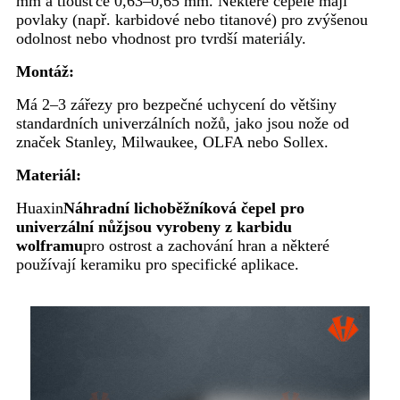
mm a tloušťce 0,63–0,65 mm. Některé čepele mají
povlaky (např. karbidové nebo titanové) pro zvýšenou
odolnost nebo vhodnost pro tvrdší materiály.
Montáž:
Má 2–3 zářezy pro bezpečné uchycení do většiny
standardních univerzálních nožů, jako jsou nože od
značek Stanley, Milwaukee, OLFA nebo Sollex.
Materiál:
Huaxin
Náhradní lichoběžníková čepel pro
univerzální nůž
jsou vyrobeny z karbidu
wolframu
pro ostrost a zachování hran a některé
používají keramiku pro specifické aplikace.