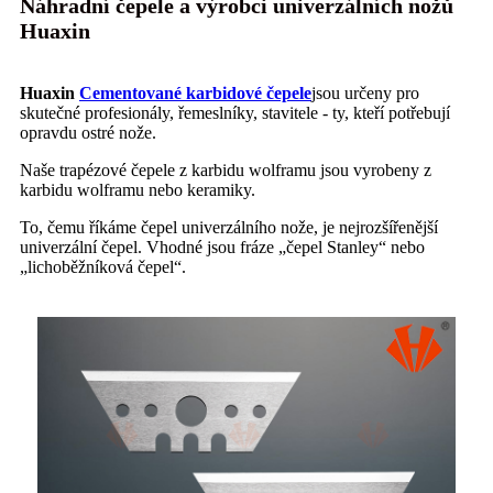
Náhradní čepele a výrobci univerzálních nožů
Huaxin
Huaxin
Cementované karbidové čepele
jsou určeny pro
skutečné profesionály, řemeslníky, stavitele - ty, kteří potřebují
opravdu ostré nože.
Naše trapézové čepele z karbidu wolframu jsou vyrobeny z
karbidu wolframu nebo keramiky.
To, čemu říkáme čepel univerzálního nože, je nejrozšířenější
univerzální čepel. Vhodné jsou fráze „čepel Stanley“ nebo
„lichoběžníková čepel“.