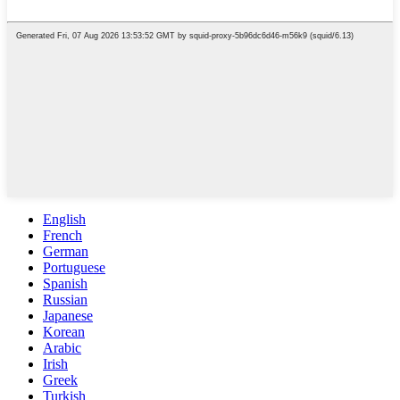
English
French
German
Portuguese
Spanish
Russian
Japanese
Korean
Arabic
Irish
Greek
Turkish