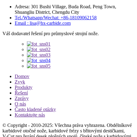
Adresa: 301 Bushi Village, Buda Road, Peng Town,
Shuangliu District, Chengdu City
Tel./Whatsapp/Wechat: +86-18109062158
Email : lisa@hx-carbide.com
Váš dodavatel řešení pro průmyslové strojní nože.
Domov
Zvyk
Produkty
Řešení
Zprávy
O nás
Často kladené otázky
Kontaktujte nás
© Copyright - 2010-2025: Všechna práva vyhrazena. Obdélníkové
karbidové otočné nože, karbidové frézy s břitovými destičkami,
V-Cut pro řezání desek plošných spojů, čínské nože s karbidovými