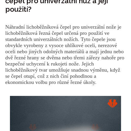
čepel pro univerzální nůž a její
použití?
Náhradní lichoběžníková čepel pro univerzální nože je
lichoběžníková řezná čepel určená pro použití ve
standardních univerzálních nožích. Tyto čepele jsou
obvykle vyrobeny z vysoce uhlíkové oceli, nerezové
oceli nebo jiných odolných materiálů a mají jednu nebo
dvě řezné hrany se dvěma nebo třemi zářezy nahoře pro
bezpečné uchycení k rukojeti nože. Jejich
lichoběžníkový tvar umožňuje snadnou výměnu, když
se čepel otupí, což z nich činí pohodlnou a
ekonomickou volbu pro různé řezné úkoly.