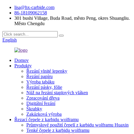
lisa@hx-carbide.com
86-18109062158
301 bushi Village, Buda Road, město Peng, okres Shuangliu.
Město Chengdu
English
Domov
Produkty
Řezání vlnité lepenky
Řezání papíru
Výroba tabáku
Řezání pásky, fólie
Nůž na řezání staplových vláken
Zpracování dřeva
Digitální řezání
Škrabky
Zakázková výroba
Řezací čepele z karbidu wolframu
Průmyslové použití čepelí z karbidu wolframu Huaxin
Tenké čepele z karbidu wolframu