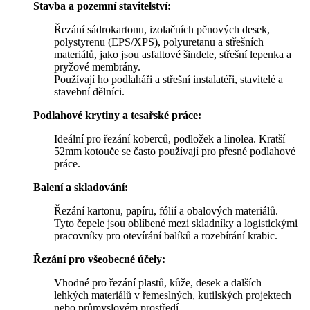
Stavba a pozemní stavitelství:
Řezání sádrokartonu, izolačních pěnových desek,
polystyrenu (EPS/XPS), polyuretanu a střešních
materiálů, jako jsou asfaltové šindele, střešní lepenka a
pryžové membrány.
Používají ho podlaháři a střešní instalatéři, stavitelé a
stavební dělníci.
Podlahové krytiny a tesařské práce:
Ideální pro řezání koberců, podložek a linolea. Kratší
52mm kotouče se často používají pro přesné podlahové
práce.
Balení a skladování:
Řezání kartonu, papíru, fólií a obalových materiálů.
Tyto čepele jsou oblíbené mezi skladníky a logistickými
pracovníky pro otevírání balíků a rozebírání krabic.
Řezání pro všeobecné účely:
Vhodné pro řezání plastů, kůže, desek a dalších
lehkých materiálů v řemeslných, kutilských projektech
nebo průmyslovém prostředí.