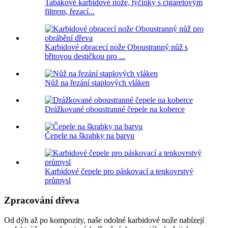
Tabákové karbidové nože, tyčinky s cigaretovým
filtrem, řezací...
Karbidové obracecí nože Oboustranný nůž s
břitovou destičkou pro ...
Nůž na řezání staplových vláken
Drážkované oboustranné čepele na koberce
Čepele na škrabky na barvu
Karbidové čepele pro páskovací a tenkovrstvý
průmysl
Zpracování dřeva
Od dýh až po kompozity, naše odolné karbidové nože nabízejí