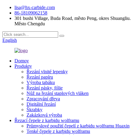
lisa@hx-carbide.com
86-18109062158
301 bushi Village, Buda Road, město Peng, okres Shuangliu.
Město Chengdu
English
Domov
Produkty
Řezání vlnité lepenky
Řezání papíru
Výroba tabáku
Řezání pásky, fólie
Nůž na řezání staplových vláken
Zpracování dřeva
Digitální řezání
Škrabky
Zakázková výroba
Řezací čepele z karbidu wolframu
Průmyslové použití čepelí z karbidu wolframu Huaxin
Tenké čepele z karbidu wolframu