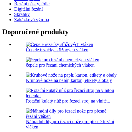
Řezání pásky, fólie
Digitální řezání
Škrabky
Zakázková výroba
Doporučené produkty
Čepele řezačky střižových vláken
čepele pro řezání chemických vláken
Kruhové nože na papír, karton, etikety a obaly
Rotační kulatý nůž pro řezací stroj na vlnité...
Náhradní díly pro řezací nože pro přesné řezání
vláken