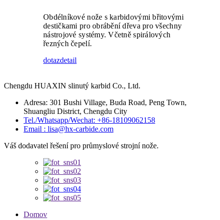
Obdélníkové nože s karbidovými břitovými
destičkami pro obrábění dřeva pro všechny
nástrojové systémy. Včetně spirálových
řezných čepelí.
dotaz
detail
Chengdu HUAXIN slinutý karbid Co., Ltd.
Adresa: 301 Bushi Village, Buda Road, Peng Town,
Shuangliu District, Chengdu City
Tel./Whatsapp/Wechat: +86-18109062158
Email : lisa@hx-carbide.com
Váš dodavatel řešení pro průmyslové strojní nože.
Domov