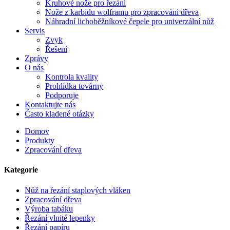
Kruhové nože pro řezání
Nože z karbidu wolframu pro zpracování dřeva
Náhradní lichoběžníkové čepele pro univerzální nůž
Servis
Zvyk
Řešení
Zprávy
O nás
Kontrola kvality
Prohlídka továrny
Podporuje
Kontaktujte nás
Často kladené otázky
Domov
Produkty
Zpracování dřeva
Kategorie
Nůž na řezání staplových vláken
Zpracování dřeva
Výroba tabáku
Řezání vlnité lepenky
Řezání papíru