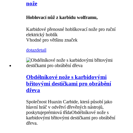
nože
Hoblovací nůž z karbidu wolframu,
Karbidové přenosné hoblíkovací nože pro ruční
elektrický hoblík
Vhodné pro většinu značek
dotaz
detail
Obdélníkové nože s karbidovými
břitovými destičkami pro obrábění
dřeva
Společnost Huaxin Carbide, která působí jako
hlavní hráč v odvětví dřevěných nástrojů,
poskytuje
prémiová třída
Obdélníkové nože s
karbidovými břitovými destičkami pro obrábění
dřeva.