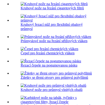
Kruhové nože na řezání cigaretových filtrů
Kruhový řezací nůž pro flexibilní obalový
průmysl
Průmyslové nože na řezání střižových vláken
Čepel pro řezání chemických vláken
Řezací čepele na pogumovanou pásku
Žiletky se třemi otvory pro průmysl polyfilmů
Kruhové nože pro průmysl vlnitých obalů