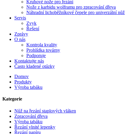
Kruhové nože pro řezání
Nože z karbidu wolframu pro zpracování dřeva
Náhradní lichoběžníkové čepele pro univerzální nůž
Servis
Zvyk
Řešení
Zprávy
O nás
Kontrola kvality
Prohlídka továrny
Podporuje
Kontaktujte nás
Často kladené otázky
Domov
Produkty
Výroba tabáku
Kategorie
Nůž na řezání staplových vláken
Zpracování dřeva
Výroba tabáku
Řezání vlnité lepenky
Řezání papíru