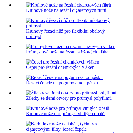
Kruhové nože na řezání cigaretových filtrů
Kruhový řezací nůž pro flexibilní obalový
průmysl
Průmyslové nože na řezání střižových vláken
Čepel pro řezání chemických vláken
Řezací čepele na pogumovanou pásku
Žiletky se třemi otvory pro průmysl polyfilmů
Kruhové nože pro průmysl vlnitých obalů