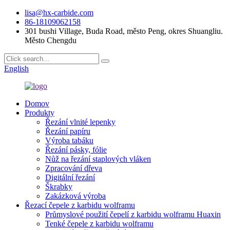
lisa@hx-carbide.com
86-18109062158
301 bushi Village, Buda Road, město Peng, okres Shuangliu.
Město Chengdu
English
Domov
Produkty
Řezání vlnité lepenky
Řezání papíru
Výroba tabáku
Řezání pásky, fólie
Nůž na řezání staplových vláken
Zpracování dřeva
Digitální řezání
Škrabky
Zakázková výroba
Řezací čepele z karbidu wolframu
Průmyslové použití čepelí z karbidu wolframu Huaxin
Tenké čepele z karbidu wolframu