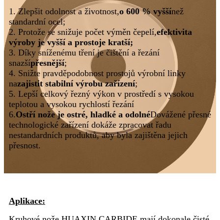
1. Zlepšit odolnost a životnost,
o 600 % vyšší
než
standardní ocel;
2. Protože se snižuje počet výměn čepelí,
efektivita
výroby je vyšší a prostoje kratší;
3. Díky sníženému tření je čištění a řezání
snazší
přesnější
;
4. Snižte pravděpodobnost prostojů výrobní linky
na
zajistit stabilní výrobu zařízení
;
5. Lepší celkový řezný výkon v prostředí s vysokou
teplotou a vysokou rychlostí řezání
6.
Ostří nože je ostré, hladké a odolné
Dovážené přesné
technologické zařízení dokáže zpracovat řadu
nestandardních produktů, aby byla zajištěna jejich
přesnost.
Aplikace:
Kruhové nože HUAXIN CARBIDE mají dokonale čisté