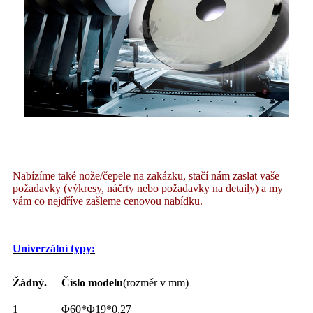
Nabízíme také nože/čepele na zakázku, stačí nám zaslat vaše
požadavky (výkresy, náčrty nebo požadavky na detaily) a my
vám co nejdříve zašleme cenovou nabídku.
Univerzální typy:
Žádný.
Číslo modelu
(rozměr v mm)
1
Φ60*Φ19*0,27