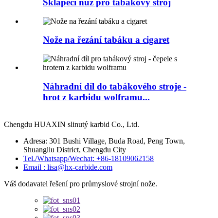
Sklápěcí nůž pro tabákový stroj
Nože na řezání tabáku a cigaret
Náhradní díl do tabákového stroje -
hrot z karbidu wolframu...
Chengdu HUAXIN slinutý karbid Co., Ltd.
Adresa: 301 Bushi Village, Buda Road, Peng Town,
Shuangliu District, Chengdu City
Tel./Whatsapp/Wechat: +86-18109062158
Email : lisa@hx-carbide.com
Váš dodavatel řešení pro průmyslové strojní nože.