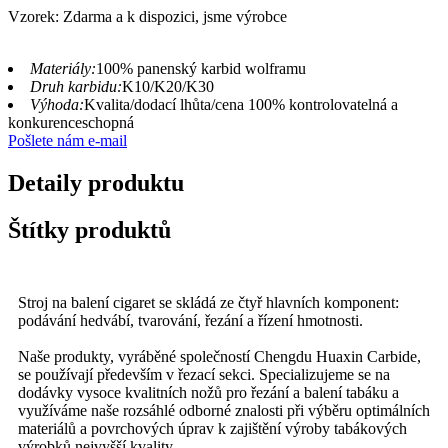
Vzorek: Zdarma a k dispozici, jsme výrobce
Materiály:
100% panenský karbid wolframu
Druh karbidu:
K10/K20/K30
Výhoda:
Kvalita/dodací lhůta/cena 100% kontrolovatelná a
konkurenceschopná
Pošlete nám e-mail
Detaily produktu
Štítky produktů
Stroj na balení cigaret se skládá ze čtyř hlavních komponent:
podávání hedvábí, tvarování, řezání a řízení hmotnosti.
Naše produkty, vyráběné společností Chengdu Huaxin Carbide,
se používají především v řezací sekci. Specializujeme se na
dodávky vysoce kvalitních nožů pro řezání a balení tabáku a
využíváme naše rozsáhlé odborné znalosti při výběru optimálních
materiálů a povrchových úprav k zajištění výroby tabákových
výrobků nejvyšší kvality.