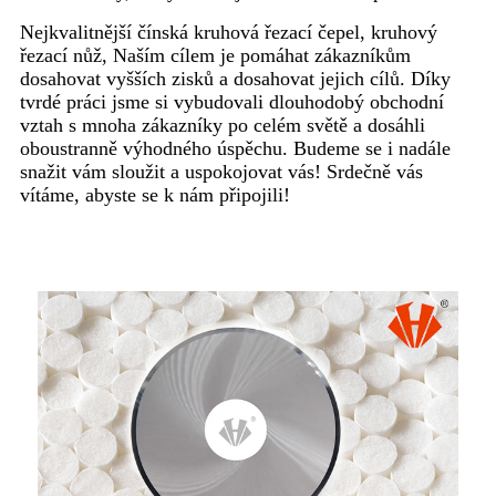
Nejkvalitnější čínská kruhová řezací čepel, kruhový
řezací nůž, Naším cílem je pomáhat zákazníkům
dosahovat vyšších zisků a dosahovat jejich cílů. Díky
tvrdé práci jsme si vybudovali dlouhodobý obchodní
vztah s mnoha zákazníky po celém světě a dosáhli
oboustranně výhodného úspěchu. Budeme se i nadále
snažit vám sloužit a uspokojovat vás! Srdečně vás
vítáme, abyste se k nám připojili!