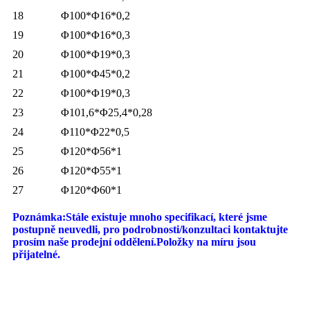
18
Φ100*Φ16*0,2
19
Φ100*Φ16*0,3
20
Φ100*Φ19*0,3
21
Φ100*Φ45*0,2
22
Φ100*Φ19*0,3
23
Φ101,6*Φ25,4*0,28
24
Φ110*Φ22*0,5
25
Φ120*Φ56*1
26
Φ120*Φ55*1
27
Φ120*Φ60*1
Poznámka:
Stále existuje mnoho specifikací, které jsme
postupně neuvedli, pro podrobnosti/konzultaci kontaktujte
prosím naše prodejní oddělení.
Položky na míru jsou
přijatelné.