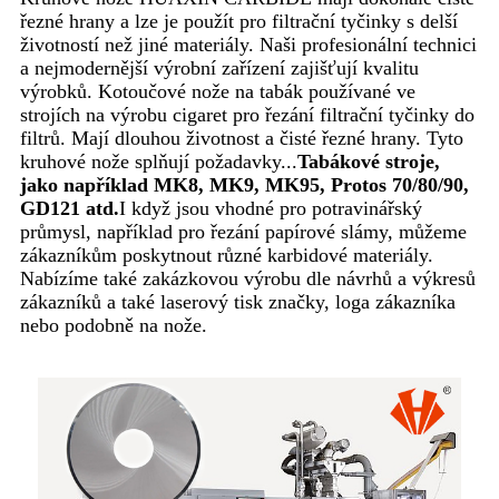
řezné hrany a lze je použít pro filtrační tyčinky s delší
životností než jiné materiály. Naši profesionální technici
a nejmodernější výrobní zařízení zajišťují kvalitu
výrobků. Kotoučové nože na tabák používané ve
strojích na výrobu cigaret pro řezání filtrační tyčinky do
filtrů. Mají dlouhou životnost a čisté řezné hrany. Tyto
kruhové nože splňují požadavky...
Tabákové stroje,
jako například MK8, MK9, MK95, Protos 70/80/90,
GD121 atd.
I když jsou vhodné pro potravinářský
průmysl, například pro řezání papírové slámy, můžeme
zákazníkům poskytnout různé karbidové materiály.
Nabízíme také zakázkovou výrobu dle návrhů a výkresů
zákazníků a také laserový tisk značky, loga zákazníka
nebo podobně na nože.