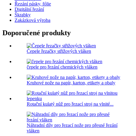
Řezání pásky, fólie
Digitální řezání
Škrabky
Zakázková výroba
Doporučené produkty
Čepele řezačky střižových vláken
čepele pro řezání chemických vláken
Kruhové nože na papír, karton, etikety a obaly
Rotační kulatý nůž pro řezací stroj na vlnité...
Náhradní díly pro řezací nože pro přesné řezání
vláken