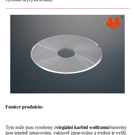
Funkce produktu:
Tyto nože jsou vyrobeny z
virgiální karbid wolframu
Suroviny
jsou tepelně zpracovány, vakuově zpracovány a tvrdost je vyšší.