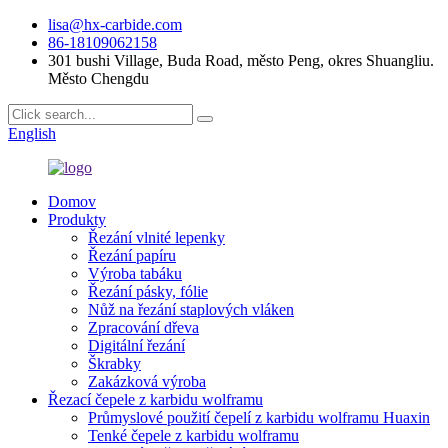
lisa@hx-carbide.com
86-18109062158
301 bushi Village, Buda Road, město Peng, okres Shuangliu.
Město Chengdu
English
Domov
Produkty
Řezání vlnité lepenky
Řezání papíru
Výroba tabáku
Řezání pásky, fólie
Nůž na řezání staplových vláken
Zpracování dřeva
Digitální řezání
Škrabky
Zakázková výroba
Řezací čepele z karbidu wolframu
Průmyslové použití čepelí z karbidu wolframu Huaxin
Tenké čepele z karbidu wolframu