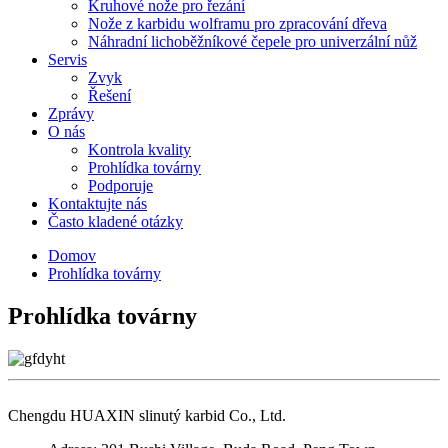
Kruhové nože pro řezání
Nože z karbidu wolframu pro zpracování dřeva
Náhradní lichoběžníkové čepele pro univerzální nůž
Servis
Zvyk
Řešení
Zprávy
O nás
Kontrola kvality
Prohlídka továrny
Podporuje
Kontaktujte nás
Často kladené otázky
Domov
Prohlídka továrny
Prohlídka továrny
Chengdu HUAXIN slinutý karbid Co., Ltd.