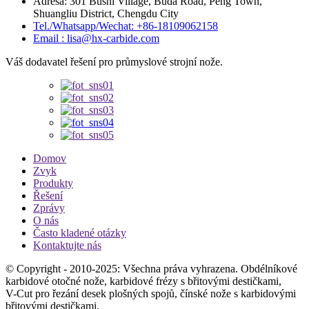
Adresa: 301 Bushi Village, Buda Road, Peng Town,
Shuangliu District, Chengdu City
Tel./Whatsapp/Wechat: +86-18109062158
Email : lisa@hx-carbide.com
Váš dodavatel řešení pro průmyslové strojní nože.
Domov
Zvyk
Produkty
Řešení
Zprávy
O nás
Často kladené otázky
Kontaktujte nás
© Copyright - 2010-2025: Všechna práva vyhrazena. Obdélníkové
karbidové otočné nože, karbidové frézy s břitovými destičkami,
V-Cut pro řezání desek plošných spojů, čínské nože s karbidovými
břitovými destičkami,