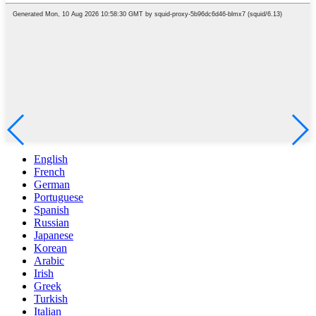
English
French
German
Portuguese
Spanish
Russian
Japanese
Korean
Arabic
Irish
Greek
Turkish
Italian