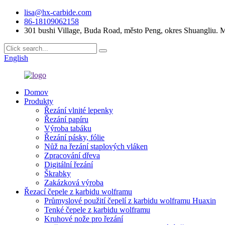
lisa@hx-carbide.com
86-18109062158
301 bushi Village, Buda Road, město Peng, okres Shuangliu.
English
Domov
Produkty
Řezání vlnité lepenky
Řezání papíru
Výroba tabáku
Řezání pásky, fólie
Nůž na řezání staplových vláken
Zpracování dřeva
Digitální řezání
Škrabky
Zakázková výroba
Řezací čepele z karbidu wolframu
Průmyslové použití čepelí z karbidu wolframu Huaxin
Tenké čepele z karbidu wolframu
Kruhové nože pro řezání