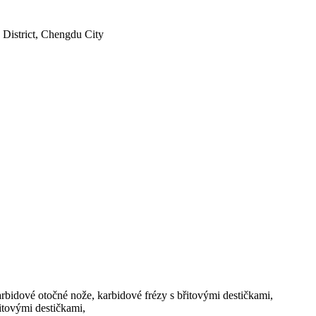
District, Chengdu City
bidové otočné nože, karbidové frézy s břitovými destičkami,
itovými destičkami,