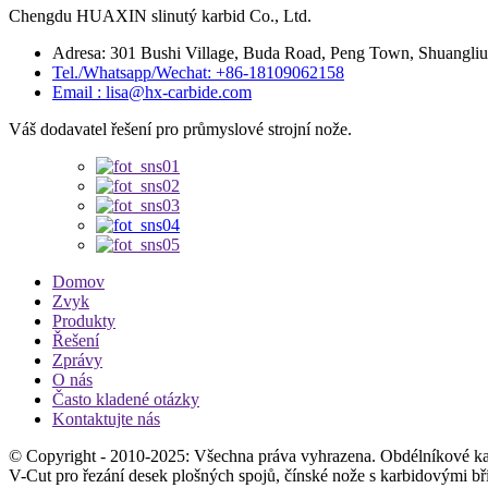
Chengdu HUAXIN slinutý karbid Co., Ltd.
Adresa: 301 Bushi Village, Buda Road, Peng Town, Shuangliu 
Tel./Whatsapp/Wechat: +86-18109062158
Email : lisa@hx-carbide.com
Váš dodavatel řešení pro průmyslové strojní nože.
Domov
Zvyk
Produkty
Řešení
Zprávy
O nás
Často kladené otázky
Kontaktujte nás
© Copyright - 2010-2025: Všechna práva vyhrazena. Obdélníkové kar
V-Cut pro řezání desek plošných spojů, čínské nože s karbidovými bř