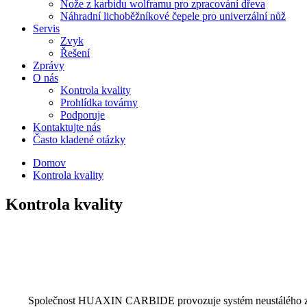
Nože z karbidu wolframu pro zpracování dřeva
Náhradní lichoběžníkové čepele pro univerzální nůž
Servis
Zvyk
Řešení
Zprávy
O nás
Kontrola kvality
Prohlídka továrny
Podporuje
Kontaktujte nás
Často kladené otázky
Domov
Kontrola kvality
Kontrola kvality
Společnost HUAXIN CARBIDE provozuje systém neustálého zlepšo