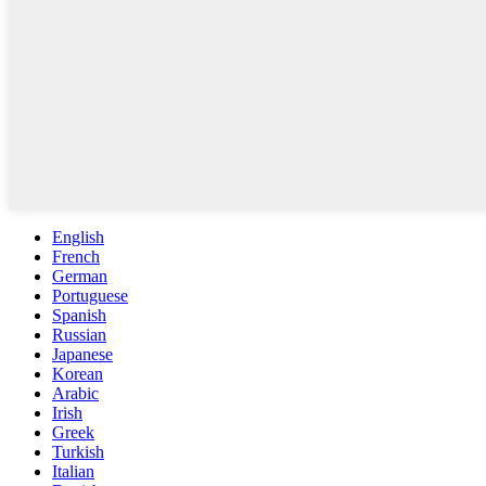
English
French
German
Portuguese
Spanish
Russian
Japanese
Korean
Arabic
Irish
Greek
Turkish
Italian