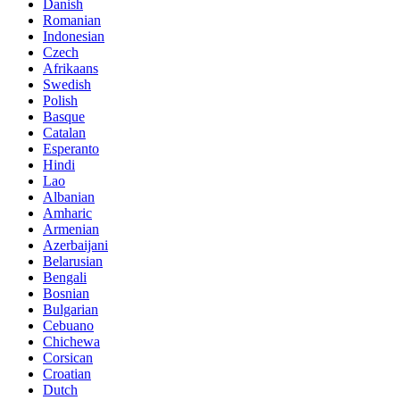
Danish
Romanian
Indonesian
Czech
Afrikaans
Swedish
Polish
Basque
Catalan
Esperanto
Hindi
Lao
Albanian
Amharic
Armenian
Azerbaijani
Belarusian
Bengali
Bosnian
Bulgarian
Cebuano
Chichewa
Corsican
Croatian
Dutch