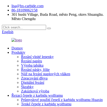
lisa@hx-carbide.com
86-18109062158
301 bushi Village, Buda Road, město Peng, okres Shuangliu.
Město Chengdu
English
Domov
Produkty
Řezání vlnité lepenky
Řezání papíru
Výroba tabáku
Řezání pásky, fólie
Nůž na řezání staplových vláken
Zpracování dřeva
Digitální řezání
Škrabky
Zakázková výroba
Řezací čepele z karbidu wolframu
Průmyslové použití čepelí z karbidu wolframu Huaxin
Tenké čepele z karbidu wolframu