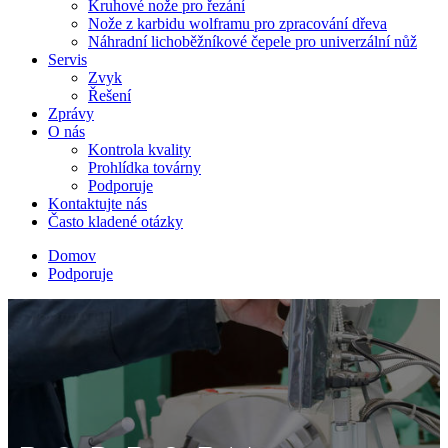
Kruhové nože pro řezání
Nože z karbidu wolframu pro zpracování dřeva
Náhradní lichoběžníkové čepele pro univerzální nůž
Servis
Zvyk
Řešení
Zprávy
O nás
Kontrola kvality
Prohlídka továrny
Podporuje
Kontaktujte nás
Často kladené otázky
Domov
Podporuje