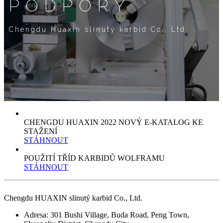
PODPORY
Chengdu Huaxin slinutý karbid Co., Ltd.
CHENGDU HUAXIN 2022 NOVÝ E-KATALOG KE
STAŽENÍ
STÁHNOUT
POUŽITÍ TŘÍD KARBIDŮ WOLFRAMU
STÁHNOUT
Chengdu HUAXIN slinutý karbid Co., Ltd.
Adresa: 301 Bushi Village, Buda Road, Peng Town,