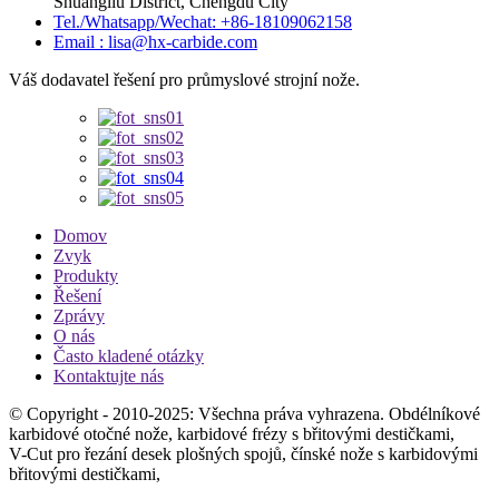
Shuangliu District, Chengdu City
Tel./Whatsapp/Wechat: +86-18109062158
Email : lisa@hx-carbide.com
Váš dodavatel řešení pro průmyslové strojní nože.
Domov
Zvyk
Produkty
Řešení
Zprávy
O nás
Často kladené otázky
Kontaktujte nás
© Copyright - 2010-2025: Všechna práva vyhrazena. Obdélníkové
karbidové otočné nože, karbidové frézy s břitovými destičkami,
V-Cut pro řezání desek plošných spojů, čínské nože s karbidovými
břitovými destičkami,