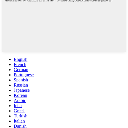
English
French
German
Portuguese
Spanish
Russian
Japanese
Korean
Arabic
Irish
Greek
Turkish
Italian
Danish