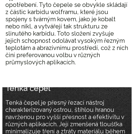
opotřebení. Tyto čepele se obvykle skládají
z částic karbidu wolframu, které jsou
spojeny s tvárným kovem, jako je kobalt
nebo nikl, a vytvářejí tak strukturu ze
slinutého karbidu. Toto složení zvyšuje
jejich schopnost odolávat vysokým řezným
teplotám a abrazivnímu prostředí, což z nich
činí preferovanou volbu v různých
průmyslových aplikacích.
Tenká čepel
Tenká čepel je přesný řezací nástroj
charakterizovaný ostrou, štíhlou hranou
navrženou pro vyšší přesnost a efektivitu v
různých aplikacích. Její zmenšená tloušťka
minimalizuje tření a ztráty materiálu během