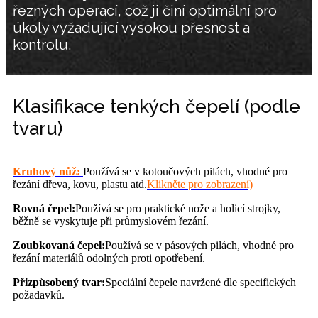
řezných operací, což ji činí optimální pro
úkoly vyžadující vysokou přesnost a
kontrolu.
Klasifikace tenkých čepelí (podle
tvaru)
Kruhový nůž:
Používá se v kotoučových pilách, vhodné pro
řezání dřeva, kovu, plastu atd.
Klikněte pro zobrazení)
Rovná čepel:
Používá se pro praktické nože a holicí strojky,
běžně se vyskytuje při průmyslovém řezání.
Zoubkovaná čepel:
Používá se v pásových pilách, vhodné pro
řezání materiálů odolných proti opotřebení.
Přizpůsobený tvar:
Speciální čepele navržené dle specifických
požadavků.