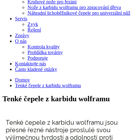
Kruhové nože pro řezání
Nože z karbidu wolframu pro zpracování dřeva
Náhradní lichoběžníkové čepele pro univerzální nůž
Servis
Zvyk
Řešení
Zprávy
O nás
Kontrola kvality
Prohlídka továrny
Podporuje
Kontaktujte nás
Často kladené otázky
Domov
Tenké čepele z karbidu wolframu
Tenké čepele z karbidu wolframu
Tenké čepele z karbidu wolframu jsou
přesné řezné nástroje proslulé svou
výjimečnou tvrdostí a odolností proti