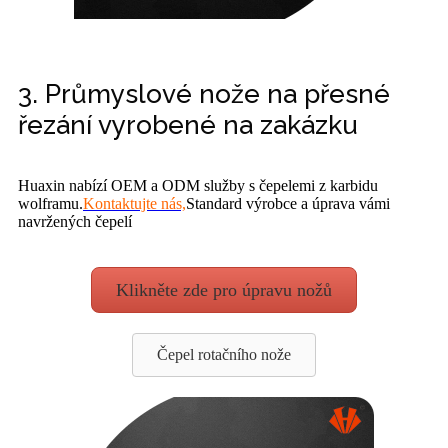
3. Průmyslové nože na přesné
řezání vyrobené na zakázku
Huaxin nabízí OEM a ODM služby s čepelemi z karbidu
wolframu.
Kontaktujte nás,
Standard výrobce a úprava vámi
navržených čepelí
Klikněte zde pro úpravu nožů
Čepel rotačního nože