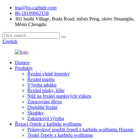
lisa@hx-carbide.com
86-18109062158
301 bushi Village, Buda Road, město Peng, okres Shuangliu.
Město Chengdu
English
Domov
Produkty
Řezání vlnité lepenky
Řezání papíru
Výroba tabáku
Řezání pásky, fólie
Nůž na řezání staplových vláken
Zpracování dřeva
Digitální řezání
Škrabky
Zakázková výroba
Řezací čepele z karbidu wolframu
Průmyslové použití čepelí z karbidu wolframu Huaxin
Tenké čepele z karbidu wolframu