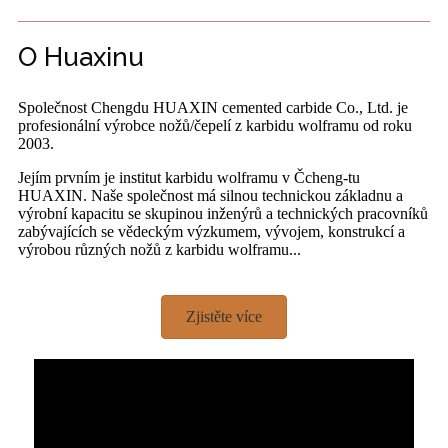
O Huaxinu
Společnost Chengdu HUAXIN cemented carbide Co., Ltd. je
profesionální výrobce nožů/čepelí z karbidu wolframu od roku
2003.
Jejím prvním je institut karbidu wolframu v Čcheng-tu
HUAXIN. Naše společnost má silnou technickou základnu a
výrobní kapacitu se skupinou inženýrů a technických pracovníků
zabývajících se vědeckým výzkumem, vývojem, konstrukcí a
výrobou různých nožů z karbidu wolframu...
Zjistěte více