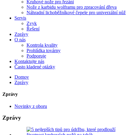
Kruhové nože pro řezání
Nože z karbidu wolframu pro zpracování dřeva
Náhradní lichoběžníkové čepele pro univerzální nůž
Servis
Zvyk
Řešení
Zprávy
O nás
Kontrola kvality
Prohlídka továrny
Podporuje
Kontaktujte nás
Často kladené otázky
Domov
Zprávy
Zprávy
Novinky z oboru
Zprávy