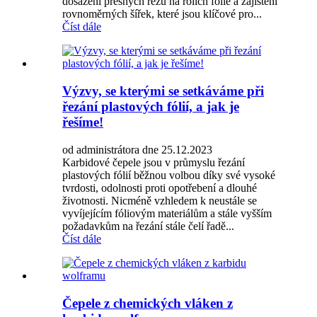
dosažení přesných řezů na rolích fólie a zajištění
rovnoměrných šířek, které jsou klíčové pro...
Číst dále
Výzvy, se kterými se setkáváme při
řezání plastových fólií, a jak je
řešíme!
od administrátora dne 25.12.2023
Karbidové čepele jsou v průmyslu řezání
plastových fólií běžnou volbou díky své vysoké
tvrdosti, odolnosti proti opotřebení a dlouhé
životnosti. Nicméně vzhledem k neustále se
vyvíjejícím fóliovým materiálům a stále vyšším
požadavkům na řezání stále čelí řadě...
Číst dále
Čepele z chemických vláken z