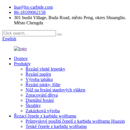
lisa@hx-carbide.com
86-18109062158
301 bushi Village, Buda Road, město Peng, okres Shuangliu.
Město Chengdu
English
Domov
Produkty
Řezání vlnité lepenky
Řezání papíru
Výroba tabáku
Řezání pásky, fólie
Nůž na řezání staplových vláken
Zpracování dřeva
Digitální řezání
Škrabky
Zakázková výroba
Řezací čepele z karbidu wolframu
Průmyslové použití čepelí z karbidu wolframu Huaxin
Tenké čepele z karbidu wolframu