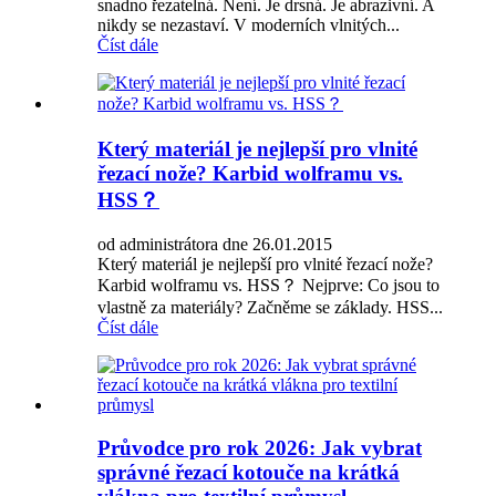
snadno řezatelná. Není. Je drsná. Je abrazivní. A
nikdy se nezastaví. V moderních vlnitých...
Číst dále
Který materiál je nejlepší pro vlnité
řezací nože? Karbid wolframu vs.
HSS？
od administrátora dne 26.01.2015
Který materiál je nejlepší pro vlnité řezací nože?
Karbid wolframu vs. HSS？ Nejprve: Co jsou to
vlastně za materiály? Začněme se základy. HSS...
Číst dále
Průvodce pro rok 2026: Jak vybrat
správné řezací kotouče na krátká