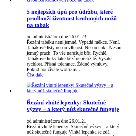
5 nejlepších tipů pro údržbu, které
prodlouží životnost kruhových nožů
na tabák
od administrátora dne 26.01.23
Řezání tabáku není jemné. Vypadá měkce. Není.
Tabákové listy nesou vlhkost. Nesou cukr. Nesou
jemný prach. To vše narušuje břit. Rychlé.
Tabákové linky také běží nepřetržitě. Vysoká
rychlost. Přísná tolerance. Žádné výmluvy.
Pokud používáte wolfram...
Číst dále
Řezání vlnité lepenky: Skutečné
výzvy – a který nůž skutečně funguje
od administrátora dne 26.01.21
Řezání vlnité lepenky: Skutečné výzvy – a který
nůž skutečně funguje Vlnitá lepenka se zdá