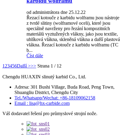
karbidu wolframu
od administrátora dne 25.12.22
Řezací kotouče z karbidu wolframu jsou nástroje
z tvrdé slitiny (wolframové oceli), které jsou
speciálně navrženy pro řezání kompozitních
materiálů vyztužených vlákny, jako jsou textilie,
uhlíková vlákna, skleněná vlákna a další plastová
vlákna. Řezací kotouče z karbidu wolframu (TC
b...
Číst dále
1
2
3
4
5
6
Další >
>>
Strana 1 / 12
Chengdu HUAXIN slinutý karbid Co., Ltd.
Adresa: 301 Bushi Village, Buda Road, Peng Town,
Shuangliu District, Chengdu City
Tel./Whatsapp/Wechat: +86-18109062158
Email : lisa@hx-carbide.com
Váš dodavatel řešení pro průmyslové strojní nože.