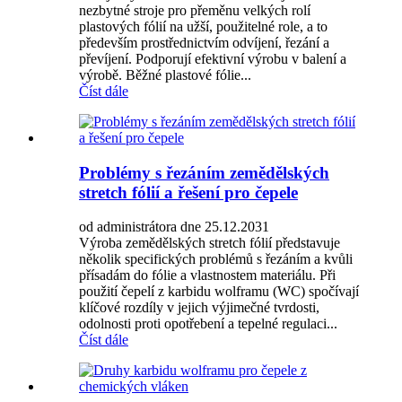
nezbytné stroje pro přeměnu velkých rolí
plastových fólií na užší, použitelné role, a to
především prostřednictvím odvíjení, řezání a
převíjení. Podporují efektivní výrobu v balení a
výrobě. Běžné plastové fólie...
Číst dále
Problémy s řezáním zemědělských
stretch fólií a řešení pro čepele
od administrátora dne 25.12.2031
Výroba zemědělských stretch fólií představuje
několik specifických problémů s řezáním a kvůli
přísadám do fólie a vlastnostem materiálu. Při
použití čepelí z karbidu wolframu (WC) spočívají
klíčové rozdíly v jejich výjimečné tvrdosti,
odolnosti proti opotřebení a tepelné regulaci...
Číst dále