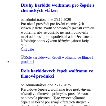
Druhy karbidu wolframu pro čepele z
chemických vláken
od administrátora dne 25.12.2029
Pro různá prostředí pro řezání chemických
vláken je třeba zvolit odpovídající jakosti karbidu
wolframu, aby se dosáhlo nejlepší rovnováhy
mezi odolností proti opotřebení a houževnatostí.
Následuje popis výkonu běžných jakostí řady
YG. ...
Číst dále
Role karbidových čepelí wolframu ve
filmové produkci
od administrátora dne 25.12.2025
Karbidové čepele z wolframu jsou nezbytnými
nástroji ve filmovém průmyslu, proslulé svou
odolností a přesností. Tyto vysoce výkonné
čepele se běžně používají v řezacích strojích k