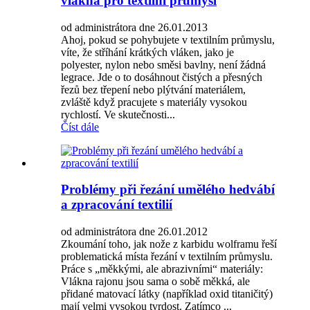
vlákna pro textilní průmysl
od administrátora dne 26.01.2013
Ahoj, pokud se pohybujete v textilním průmyslu,
víte, že stříhání krátkých vláken, jako je
polyester, nylon nebo směsi bavlny, není žádná
legrace. Jde o to dosáhnout čistých a přesných
řezů bez třepení nebo plýtvání materiálem,
zvláště když pracujete s materiály vysokou
rychlostí. Ve skutečnosti...
Číst dále
Problémy při řezání umělého hedvábí
a zpracování textilií
od administrátora dne 26.01.2012
Zkoumání toho, jak nože z karbidu wolframu řeší
problematická místa řezání v textilním průmyslu.
Práce s „měkkými, ale abrazivními“ materiály:
Vlákna rajonu jsou sama o sobě měkká, ale
přidané matovací látky (například oxid titaničitý)
mají velmi vysokou tvrdost. Zatímco ...