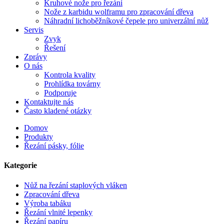
Kruhové nože pro řezání
Nože z karbidu wolframu pro zpracování dřeva
Náhradní lichoběžníkové čepele pro univerzální nůž
Servis
Zvyk
Řešení
Zprávy
O nás
Kontrola kvality
Prohlídka továrny
Podporuje
Kontaktujte nás
Často kladené otázky
Domov
Produkty
Řezání pásky, fólie
Kategorie
Nůž na řezání staplových vláken
Zpracování dřeva
Výroba tabáku
Řezání vlnité lepenky
Řezání papíru