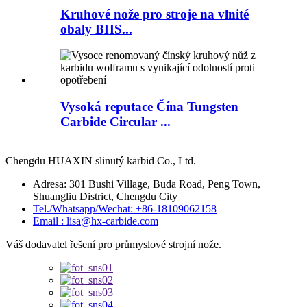
Kruhové nože pro stroje na vlnité
obaly BHS...
Vysoká reputace Čína Tungsten
Carbide Circular ...
Chengdu HUAXIN slinutý karbid Co., Ltd.
Adresa: 301 Bushi Village, Buda Road, Peng Town,
Shuangliu District, Chengdu City
Tel./Whatsapp/Wechat: +86-18109062158
Email : lisa@hx-carbide.com
Váš dodavatel řešení pro průmyslové strojní nože.