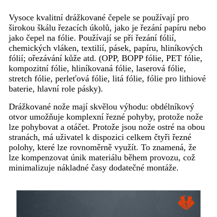
Vysoce kvalitní drážkované čepele se používají pro
širokou škálu řezacích úkolů, jako je řezání papíru nebo
jako čepel na fólie. Používají se při řezání fólií,
chemických vláken, textilií, pásek, papíru, hliníkových
fólií; ořezávání kůže atd. (OPP, BOPP fólie, PET fólie,
kompozitní fólie, hliníkovaná fólie, laserová fólie,
stretch fólie, perleťová fólie, litá fólie, fólie pro lithiové
baterie, hlavní role pásky).
Drážkované nože mají skvělou výhodu: obdélníkový
otvor umožňuje komplexní řezné pohyby, protože nože
lze pohybovat a otáčet. Protože jsou nože ostré na obou
stranách, má uživatel k dispozici celkem čtyři řezné
polohy, které lze rovnoměrně využít. To znamená, že
lze kompenzovat únik materiálu během provozu, což
minimalizuje nákladné časy dodatečné montáže.