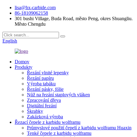
lisa@hx-carbide.com
86-18109062158
301 bushi Village, Buda Road, město Peng, okres Shuangliu.
Město Chengdu
English
Domov
Produkty
Řezání vlnité lepenky
Řezání papíru
Výroba tabáku
Řezání pásky, fólie
Nůž na řezání staplových vláken
Zpracování dřeva
Digitální řezání
Škrabky
Zakázková výroba
Řezací čepele z karbidu wolframu
Průmyslové použití čepelí z karbidu wolframu Huaxin
Tenké čepele z karbidu wolframu