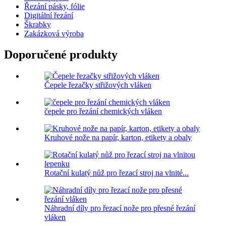
Řezání pásky, fólie
Digitální řezání
Škrabky
Zakázková výroba
Doporučené produkty
Čepele řezačky střižových vláken
čepele pro řezání chemických vláken
Kruhové nože na papír, karton, etikety a obaly
Rotační kulatý nůž pro řezací stroj na vlnité...
Náhradní díly pro řezací nože pro přesné řezání
vláken