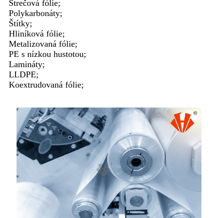
Strečová fólie;
Polykarbonáty;
Štítky;
Hliníková fólie;
Metalizovaná fólie;
PE s nízkou hustotou;
Lamináty;
LLDPE;
Koextrudovaná fólie;