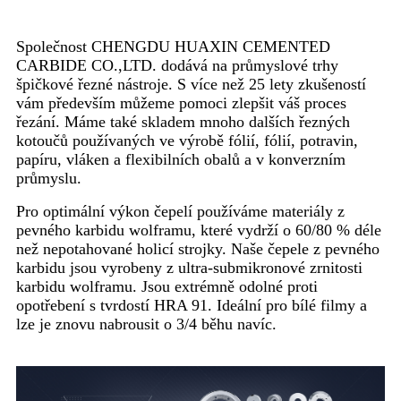
Společnost CHENGDU HUAXIN CEMENTED
CARBIDE CO.,LTD. dodává na průmyslové trhy
špičkové řezné nástroje. S více než 25 lety zkušeností
vám především můžeme pomoci zlepšit váš proces
řezání. Máme také skladem mnoho dalších řezných
kotoučů používaných ve výrobě fólií, fólií, potravin,
papíru, vláken a flexibilních obalů a v konverzním
průmyslu.
Pro optimální výkon čepelí používáme materiály z
pevného karbidu wolframu, které vydrží o 60/80 % déle
než nepotahované holicí strojky. Naše čepele z pevného
karbidu jsou vyrobeny z ultra-submikronové zrnitosti
karbidu wolframu. Jsou extrémně odolné proti
opotřebení s tvrdostí HRA 91. Ideální pro bílé filmy a
lze je znovu nabrousit o 3/4 běhu navíc.