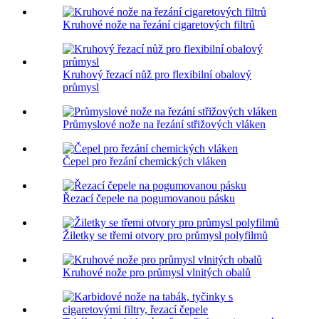
Kruhové nože na řezání cigaretových filtrů
Kruhový řezací nůž pro flexibilní obalový
průmysl
Průmyslové nože na řezání střižových vláken
Čepel pro řezání chemických vláken
Řezací čepele na pogumovanou pásku
Žiletky se třemi otvory pro průmysl polyfilmů
Kruhové nože pro průmysl vlnitých obalů