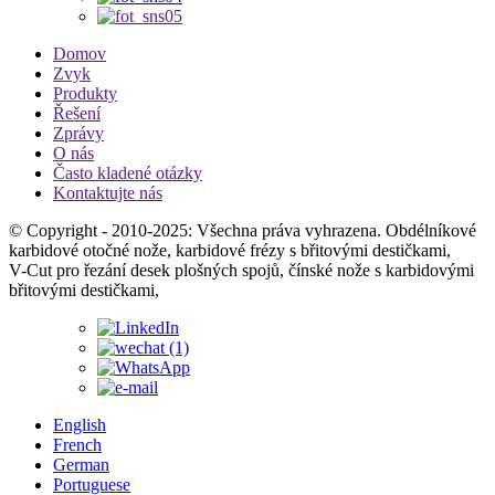
Domov
Zvyk
Produkty
Řešení
Zprávy
O nás
Často kladené otázky
Kontaktujte nás
© Copyright - 2010-2025: Všechna práva vyhrazena. Obdélníkové
karbidové otočné nože, karbidové frézy s břitovými destičkami,
V-Cut pro řezání desek plošných spojů, čínské nože s karbidovými
břitovými destičkami,
English
French
German
Portuguese