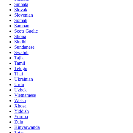
Sinhala
Slovak
Slovenian
Somali
Samoan
Scots Gaelic
Shona
Sindhi
Sundanese
Swahili
Tajik
Tamil
Telugu
Thai
Ukrainian
Urdu
Uzbek
Vietnamese
Welsh
Xhosa
Yiddish
Yoruba
Zulu
Kinyarwanda
Tatar