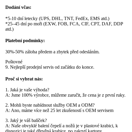
Dodání včas:
*5-10 dní letecky (UPS, DHL, TNT, FedEx, EMS atd.)
*25–45 dní po moři (EXW, FOB, FCA, CIF, CPT, DAF, DDP
atd.)
Platební podmínky:
30%-50% záloha předem a zbytek před odesláním.
Poštovné
9. Nejlepší prodejní servis od začátku do konce.
Proč si vybrat nás:
1. Jaká je vaše výhoda?
A: Jsme 100% výrobce, můžeme zaručit, že cena je z první ruky.
2. Mohli byste nabídnout služby OEM a ODM?
A: Ano, máme více než 25 let zkušeností s OEM servisem
3. Jaký je váš balíček?
A: Naše obvyklé balení čepelí a nožů je v plastové krabici, k
dispozici je také dřevěná krabice, po zakrytí kartony.