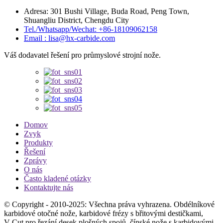
Adresa: 301 Bushi Village, Buda Road, Peng Town,
Shuangliu District, Chengdu City
Tel./Whatsapp/Wechat: +86-18109062158
Email : lisa@hx-carbide.com
Váš dodavatel řešení pro průmyslové strojní nože.
Domov
Zvyk
Produkty
Řešení
Zprávy
O nás
Často kladené otázky
Kontaktujte nás
© Copyright - 2010-2025: Všechna práva vyhrazena. Obdélníkové
karbidové otočné nože, karbidové frézy s břitovými destičkami,
V-Cut pro řezání desek plošných spojů, čínské nože s karbidovými