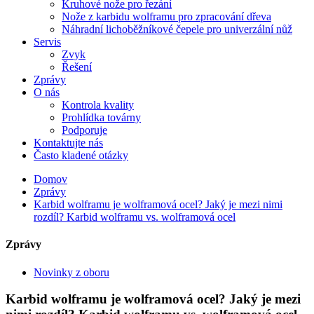
Kruhové nože pro řezání
Nože z karbidu wolframu pro zpracování dřeva
Náhradní lichoběžníkové čepele pro univerzální nůž
Servis
Zvyk
Řešení
Zprávy
O nás
Kontrola kvality
Prohlídka továrny
Podporuje
Kontaktujte nás
Často kladené otázky
Domov
Zprávy
Karbid wolframu je wolframová ocel? Jaký je mezi nimi
rozdíl? Karbid wolframu vs. wolframová ocel
Zprávy
Novinky z oboru
Karbid wolframu je wolframová ocel? Jaký je mezi