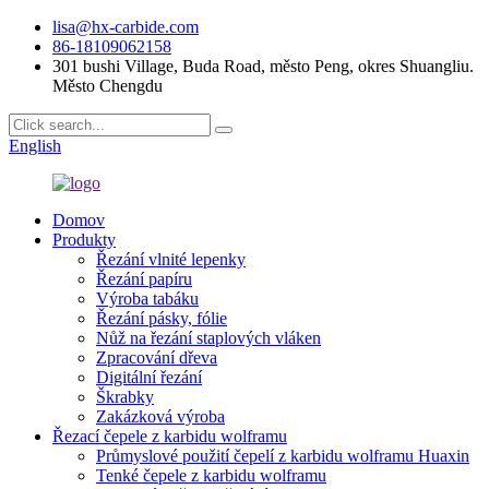
lisa@hx-carbide.com
86-18109062158
301 bushi Village, Buda Road, město Peng, okres Shuangliu.
Město Chengdu
English
Domov
Produkty
Řezání vlnité lepenky
Řezání papíru
Výroba tabáku
Řezání pásky, fólie
Nůž na řezání staplových vláken
Zpracování dřeva
Digitální řezání
Škrabky
Zakázková výroba
Řezací čepele z karbidu wolframu
Průmyslové použití čepelí z karbidu wolframu Huaxin
Tenké čepele z karbidu wolframu