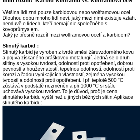
nimi rozdíl? Karbid wolframu vs. wolframová ocel
Většina lidí zná pouze karbidovou nebo wolframovou ocel
Dlouhou dobu mnoho lidí neví, jaký mezi nimi existuje vztah,
nemluvě o lidech, kteří nemají nic společného s
kovoprůmyslem.
Jaký je přesně rozdíl mezi wolframovou ocelí a karbidem?
Slinutý karbid
：
Slinutý karbid je vyroben z tvrdé směsi žáruvzdorného kovu
a pojiva získaného práškovou metalurgií. Jedná se o druh
slitiny s vysokou tvrdostí, odolností proti opotřebení, dobrou
pevností a houževnatostí, tepelnou odolností, odolností proti
korozi a řadou vynikajících vlastností, zejména vysokou
tvrdostí a odolností proti opotřebení. I při teplotě 500 °C
zůstává v podstatě nezměněn a při 1000 °C si stále
uchovává vysokou tvrdost. To je důvod, proč je cena
slinutého karbidu vyšší než u jiných běžných slitin.
Aplikace
slinutého karbidu: