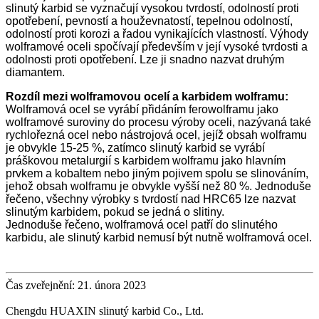
slinutý karbid se vyznačují vysokou tvrdostí, odolností proti
opotřebení, pevností a houževnatostí, tepelnou odolností,
odolností proti korozi a řadou vynikajících vlastností. Výhody
wolframové oceli spočívají především v její vysoké tvrdosti a
odolnosti proti opotřebení. Lze ji snadno nazvat druhým
diamantem.
Rozdíl mezi wolframovou ocelí a karbidem wolframu:
Wolframová ocel se vyrábí přidáním ferowolframu jako
wolframové suroviny do procesu výroby oceli, nazývaná také
rychlořezná ocel nebo nástrojová ocel, jejíž obsah wolframu
je obvykle 15-25 %, zatímco slinutý karbid se vyrábí
práškovou metalurgií s karbidem wolframu jako hlavním
prvkem a kobaltem nebo jiným pojivem spolu se slinováním,
jehož obsah wolframu je obvykle vyšší než 80 %. Jednoduše
řečeno, všechny výrobky s tvrdostí nad HRC65 lze nazvat
slinutým karbidem, pokud se jedná o slitiny.
Jednoduše řečeno, wolframová ocel patří do slinutého
karbidu, ale slinutý karbid nemusí být nutně wolframová ocel.
Čas zveřejnění: 21. února 2023
Chengdu HUAXIN slinutý karbid Co., Ltd.