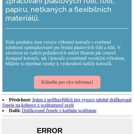
zpracování plastových fólií, fólií,
papíru, netkaných a flexibilních
materiálů.
Naše produkty jsou vysoce výkonné kotouče s extrémní
odolností optimalizované pro řezání plastových fólií a fólií. V
závislosti na vašich požadavcích nabízí Huaxin jak cenově
dostupné kotouče, tak i kotouče s extrémně vysokým výkonem.
Můžete si objednat vzorky k vyzkoušení našich kotoučů.
Klikněte pro více informací
Předchozí:
Jeden z nejžhavějších pro vysoce odolné drážkované
čepele na koberce z wolframové oceli
Další:
Drážkované čepele z karbidu wolframu