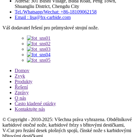
Adresa: 301 Bushi Village, Buda Road, Peng Town,
Shuangliu District, Chengdu City
Tel./Whatsapp/Wechat: +86-18109062158
Email : lisa@hx-carbide.com
Váš dodavatel řešení pro průmyslové strojní nože.
Domov
Zvyk
Produkty
Řešení
Zprávy
O nás
Často kladené otázky
Kontaktujte nás
© Copyright - 2010-2025: Všechna práva vyhrazena. Obdélníkové
karbidové otočné nože, karbidové frézy s břitovými destičkami,
V-Cut pro řezání desek plošných spojů, čínské nože s karbidovými
břitovými destičkami,