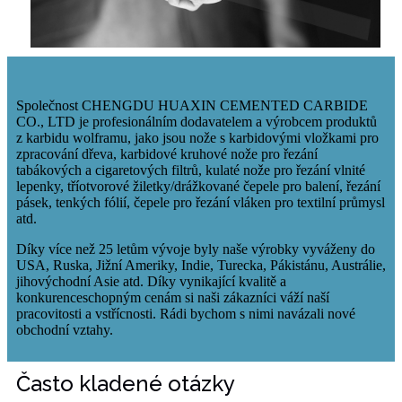
Společnost CHENGDU HUAXIN CEMENTED CARBIDE
CO., LTD je profesionálním dodavatelem a výrobcem produktů
z karbidu wolframu, jako jsou nože s karbidovými vložkami pro
zpracování dřeva, karbidové kruhové nože pro řezání
tabákových a cigaretových filtrů, kulaté nože pro řezání vlnité
lepenky, tříotvorové žiletky/drážkované čepele pro balení, řezání
pásek, tenkých fólií, čepele pro řezání vláken pro textilní průmysl
atd.
Díky více než 25 letům vývoje byly naše výrobky vyváženy do
USA, Ruska, Jižní Ameriky, Indie, Turecka, Pákistánu, Austrálie,
jihovýchodní Asie atd. Díky vynikající kvalitě a
konkurenceschopným cenám si naši zákazníci váží naší
pracovitosti a vstřícnosti. Rádi bychom s nimi navázali nové
obchodní vztahy.
Často kladené otázky