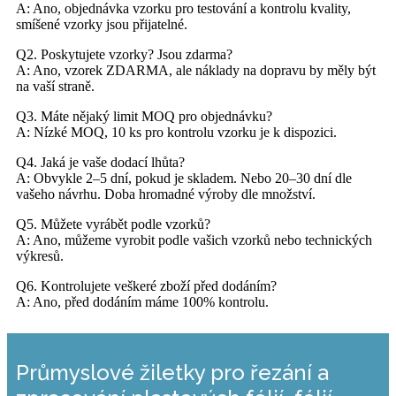
A: Ano, objednávka vzorku pro testování a kontrolu kvality,
smíšené vzorky jsou přijatelné.
Q2. Poskytujete vzorky? Jsou zdarma?
A: Ano, vzorek ZDARMA, ale náklady na dopravu by měly být
na vaší straně.
Q3. Máte nějaký limit MOQ pro objednávku?
A: Nízké MOQ, 10 ks pro kontrolu vzorku je k dispozici.
Q4. Jaká je vaše dodací lhůta?
A: Obvykle 2–5 dní, pokud je skladem. Nebo 20–30 dní dle
vašeho návrhu. Doba hromadné výroby dle množství.
Q5. Můžete vyrábět podle vzorků?
A: Ano, můžeme vyrobit podle vašich vzorků nebo technických
výkresů.
Q6. Kontrolujete veškeré zboží před dodáním?
A: Ano, před dodáním máme 100% kontrolu.
Průmyslové žiletky pro řezání a