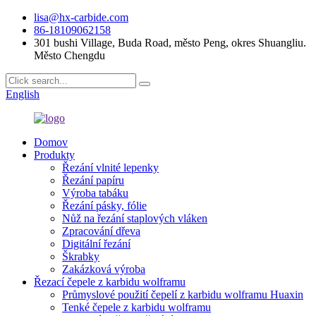
lisa@hx-carbide.com
86-18109062158
301 bushi Village, Buda Road, město Peng, okres Shuangliu.
Město Chengdu
English
Domov
Produkty
Řezání vlnité lepenky
Řezání papíru
Výroba tabáku
Řezání pásky, fólie
Nůž na řezání staplových vláken
Zpracování dřeva
Digitální řezání
Škrabky
Zakázková výroba
Řezací čepele z karbidu wolframu
Průmyslové použití čepelí z karbidu wolframu Huaxin
Tenké čepele z karbidu wolframu