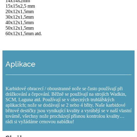
14x14x2mm
15x15x2,5 mm
20x12x1,5mm
30x12x1,5mm
40x12x1,5mm
50x12x1,5mm
60x12x1,5mm atd.
Aplikace
Karbidové obracecí / oboustranné nože se často používají při
drážkování a čepování. Běžně se používají na strojích Wadkin,
SCM, Laguna atd. Používají se v obecných truhlářských
aplikacích; nože se dodávají se 2 nebo 4 břity. Naše karbidové
břitové destičky jsou vynikající kvality a vyrábějí se v naší vlastní
továrně, všechny nože procházejí přísnou kontrolou kvality…
rádi si vyžádáme cenovou nabídku!