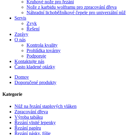
Kruhové nože pro řezání
Nože z karbidu wolframu pro zpracování dřeva
Náhradní lichoběžníkové čepele pro univerzální nůž
Servis
Zvyk
Řešení
Zprávy
O nás
Kontrola kvality
Prohlídka továrny
Podporuje
Kontaktujte nás
Často kladené otázky
Domov
Doporučené produkty
Kategorie
Nůž na řezání staplových vláken
Zpracování dřeva
Výroba tabáku
Řezání vlnité lepenky
Řezání papíru
Řezání pásky, fólie