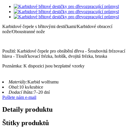
Karbidové čepele s břitovými destičkami/Karbidové obracecí
nože/Oboustranné nože
Použití: Karbidové čepele pro obrábění dřeva - Šroubovitá frézovací
hlava - Tloušťkovací frézka, hoblík, dvojitá frézka, bruska
Poznámka: K dispozici jsou bezplatné vzorky
Materiály:
Karbid wolframu
Obal:
10 ks/krabice
Dodací lhůta:
7–20 dní
Pošlete nám e-mail
Detaily produktu
Štítky produktů