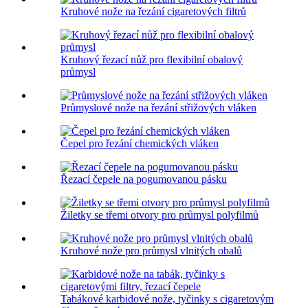
Kruhové nože na řezání cigaretových filtrů
Kruhový řezací nůž pro flexibilní obalový
průmysl
Průmyslové nože na řezání střižových vláken
Čepel pro řezání chemických vláken
Řezací čepele na pogumovanou pásku
Žiletky se třemi otvory pro průmysl polyfilmů
Kruhové nože pro průmysl vlnitých obalů
Tabákové karbidové nože, tyčinky s cigaretovým